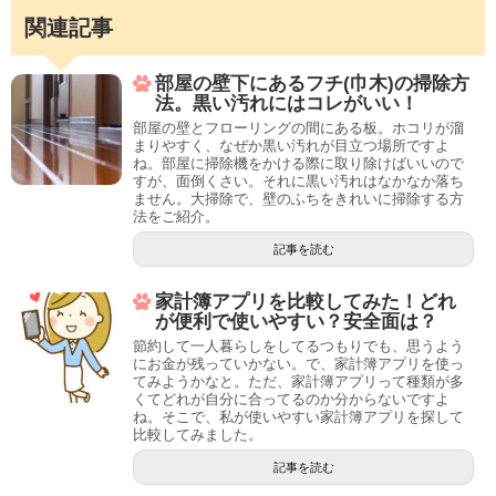
関連記事
部屋の壁下にあるフチ(巾木)の掃除方
法。黒い汚れにはコレがいい！
部屋の壁とフローリングの間にある板。ホコリが溜
まりやすく、なぜか黒い汚れが目立つ場所ですよ
ね。部屋に掃除機をかける際に取り除けばいいので
すが、面倒くさい。それに黒い汚れはなかなか落ち
ません。大掃除で、壁のふちをきれいに掃除する方
法をご紹介。
記事を読む
家計簿アプリを比較してみた！どれ
が便利で使いやすい？安全面は？
節約して一人暮らしをしてるつもりでも、思うよう
にお金が残っていかない。で、家計簿アプリを使っ
てみようかなと。ただ、家計簿アプリって種類が多
くてどれが自分に合ってるのか分からないですよ
ね。そこで、私が使いやすい家計簿アプリを探して
比較してみました。
記事を読む