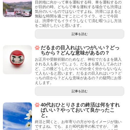
目的地に向かって車を運転する時、車を運転するの
が目的の時、どちらで車を運転する場合でも渋滞は
気分のいいものではないですよね。渋滞にはまると
無駄な時間を過ごすことにイライラ。そこで今回
は、渋滞中でもイライラしなくて済む暇つぶし方法
をご紹介したいと思います。
記事を読む
だるまの目入れはいつがいい？どっ
ちから？どんな意味があるの？
お正月や受験祈願のためなど、神社でだるまを購入
される人も多いでしょう。だるまを購入してみたけ
ど、この後どうしたらいいのか全く分からないなん
て人もいると思います。だるまの目入れはいつ？ど
っちの目から？どんな意味があるの？の疑問にお答
えします。
記事を読む
40代おひとりさまの終活は何をすれ
ばいい？やっておいて良かったこ
と。
終活と聞くと、お年寄りの方がやるイメージが強い
ですよね。でも、まだ40代前半の私ですが、「終