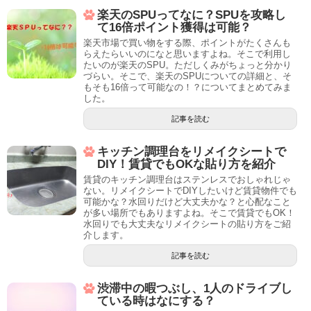
楽天のSPUってなに？SPUを攻略し
て16倍ポイント獲得は可能？
楽天市場で買い物をする際、ポイントがたくさんも
らえたらいいのになと思いますよね。そこで利用し
たいのが楽天のSPU。ただしくみがちょっと分かり
づらい。そこで、楽天のSPUについての詳細と、そ
もそも16倍って可能なの！？についてまとめてみま
した。
記事を読む
キッチン調理台をリメイクシートで
DIY！賃貸でもOKな貼り方を紹介
賃貸のキッチン調理台はステンレスでおしゃれじゃ
ない。リメイクシートでDIYしたいけど賃貸物件でも
可能かな？水回りだけど大丈夫かな？と心配なこと
が多い場所でもありますよね。そこで賃貸でもOK！
水回りでも大丈夫なリメイクシートの貼り方をご紹
介します。
記事を読む
渋滞中の暇つぶし、1人のドライブし
ている時はなにする？