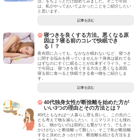
活」をちょっとだけ始めてみました。そこで今回
は、私がやっておいてよかったことをご紹介したい
と思います。
記事を読む
寝つきを良くする方法。悪くなる原
因は？寝る前のコレで快眠でき
る！？
夜布団に入っても、なかなか眠れないなど、寝つき
に関する悩みを持っていませんか？身体は疲れてる
はずなのにすぐに眠ることが出来ずイライラ。そこ
で今回は、寝つきを良くする方法と悪くなる原因、
寝る前に食べると快眠できる食べ物をご紹介しま
す。
記事を読む
40代独身女性が断捨離を始めた方が
いい3つの理由とその方法とは？
40代ともなれば一人暮らし歴も長いし、この先のこ
とも考えて物を減らしたい。ミニマリストにも憧れ
るし、物がないのは節約にも繋がりそう。でもきっ
かけがないと断捨離って難しい。そこで私が断捨離
すると決めたきっかけや、断捨離を続ける方法をま
とめました。