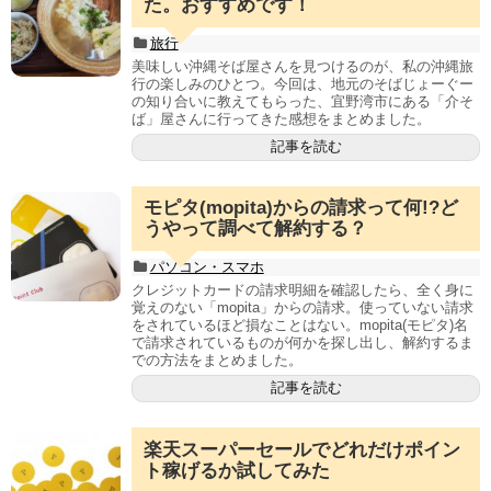
た。おすすめです！
旅行
美味しい沖縄そば屋さんを見つけるのが、私の沖縄旅
行の楽しみのひとつ。今回は、地元のそばじょーぐー
の知り合いに教えてもらった、宜野湾市にある「介そ
ば」屋さんに行ってきた感想をまとめました。
記事を読む
モピタ(mopita)からの請求って何!?ど
うやって調べて解約する？
パソコン・スマホ
クレジットカードの請求明細を確認したら、全く身に
覚えのない「mopita」からの請求。使っていない請求
をされているほど損なことはない。mopita(モピタ)名
で請求されているものが何かを探し出し、解約するま
での方法をまとめました。
記事を読む
楽天スーパーセールでどれだけポイン
ト稼げるか試してみた