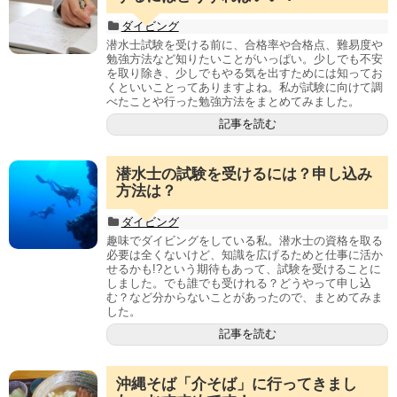
ダイビング
潜水士試験を受ける前に、合格率や合格点、難易度や
勉強方法など知りたいことがいっぱい。少しでも不安
を取り除き、少しでもやる気を出すためには知ってお
くといいことってありますよね。私が試験に向けて調
べたことや行った勉強方法をまとめてみました。
記事を読む
潜水士の試験を受けるには？申し込み
方法は？
ダイビング
趣味でダイビングをしている私。潜水士の資格を取る
必要は全くないけど、知識を広げるためと仕事に活か
せるかも!?という期待もあって、試験を受けることに
しました。でも誰でも受けれる？どうやって申し込
む？など分からないことがあったので、まとめてみま
した。
記事を読む
沖縄そば「介そば」に行ってきまし