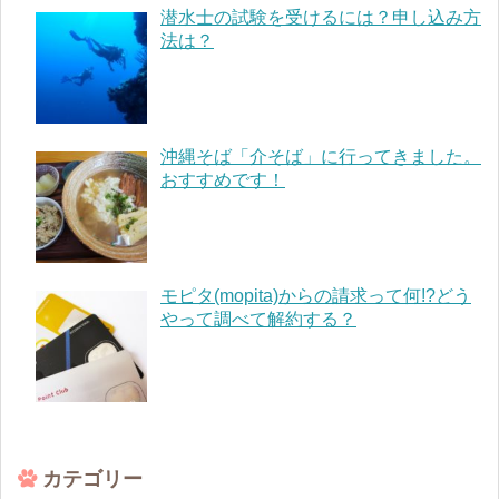
潜水士の試験を受けるには？申し込み方
法は？
沖縄そば「介そば」に行ってきました。
おすすめです！
モピタ(mopita)からの請求って何!?どう
やって調べて解約する？
カテゴリー