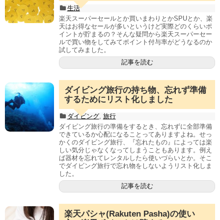
生活
楽天スーパーセールとか買いまわりとかSPUとか、楽
天はお得なセールが多いというけど実際どのくらいポ
イントが貯まるの？そんな疑問から楽天スーパーセー
ルで買い物をしてみてポイント付与率がどうなるのか
試してみました。
記事を読む
ダイビング旅行の持ち物、忘れず準備
するためにリスト化しました
ダイビング
,
旅行
ダイビング旅行の準備をするとき、忘れずに全部準備
できているか心配になることってありますよね。せっ
かくのダイビング旅行、『忘れたもの』によっては楽
しい気分じゃなくなってしまうこともあります。例え
ば器材を忘れてレンタルしたら使いづらいとか。そこ
でダイビング旅行で忘れ物をしないようリスト化しま
した。
記事を読む
楽天パシャ(Rakuten Pasha)の使い