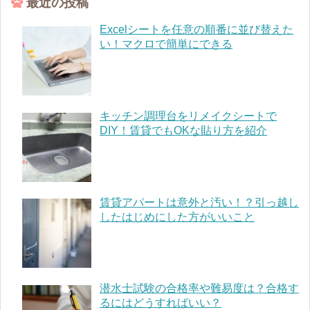
最近の投稿
Excelシートを任意の順番に並び替えた
い！マクロで簡単にできる
キッチン調理台をリメイクシートで
DIY！賃貸でもOKな貼り方を紹介
賃貸アパートは意外と汚い！？引っ越し
したはじめにした方がいいこと
潜水士試験の合格率や難易度は？合格す
るにはどうすればいい？