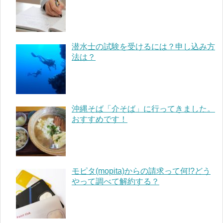
潜水士の試験を受けるには？申し込み方
法は？
沖縄そば「介そば」に行ってきました。
おすすめです！
モピタ(mopita)からの請求って何!?どう
やって調べて解約する？