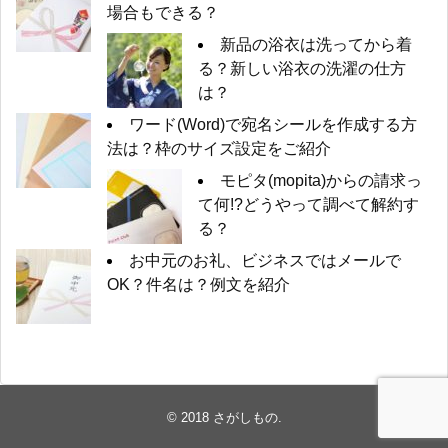
場合もできる？
新品の浴衣は洗ってから着
る？新しい浴衣の洗濯の仕方
は？
ワード(Word)で宛名シールを作成する方
法は？枠のサイズ設定をご紹介
モピタ(mopita)からの請求っ
て何!?どうやって調べて解約す
る？
お中元のお礼、ビジネスではメールで
OK？件名は？例文を紹介
© 2018
さがしもの
.