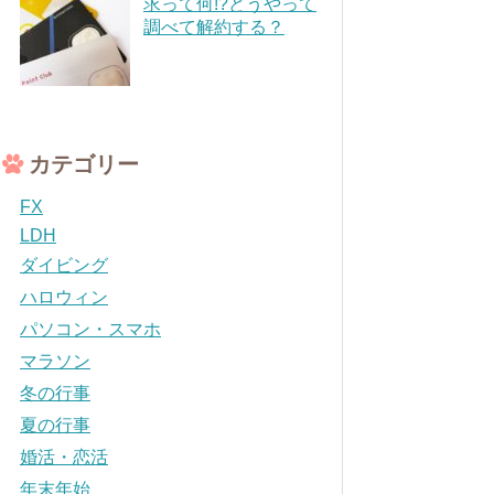
求って何!?どうやって
調べて解約する？
カテゴリー
FX
LDH
ダイビング
ハロウィン
パソコン・スマホ
マラソン
冬の行事
夏の行事
婚活・恋活
年末年始