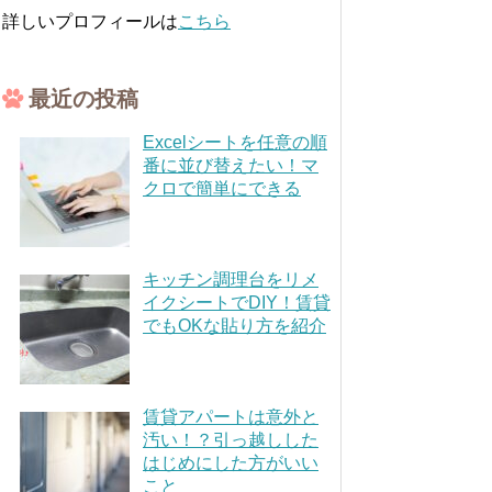
詳しいプロフィールは
こちら
最近の投稿
Excelシートを任意の順
番に並び替えたい！マ
クロで簡単にできる
キッチン調理台をリメ
イクシートでDIY！賃貸
でもOKな貼り方を紹介
賃貸アパートは意外と
汚い！？引っ越しした
はじめにした方がいい
こと