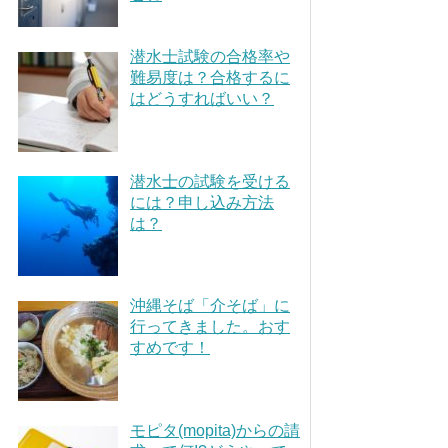
潜水士試験の合格率や
難易度は？合格するに
はどうすればいい？
潜水士の試験を受ける
には？申し込み方法
は？
沖縄そば「介そば」に
行ってきました。おす
すめです！
モピタ(mopita)からの請