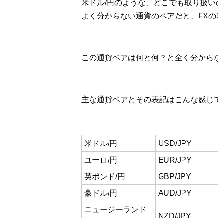
米ドル/円のような、どこでも取り扱
よく分からない通貨のペアだと、FX
この通貨ペアは何と何？と全く分から
主な通貨ペアとその表記はこんな感じ
米ドル/円
USD/JPY
ユーロ/円
EUR/JPY
英ポンド/円
GBP/JPY
豪ドル/円
AUD/JPY
ニュージーランド
NZD/JPY