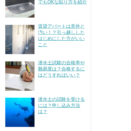
でもOKな貼り方を紹介
賃貸アパートは意外と
汚い！？引っ越しした
はじめにした方がいい
こと
潜水士試験の合格率や
難易度は？合格するに
はどうすればいい？
潜水士の試験を受ける
には？申し込み方法
は？