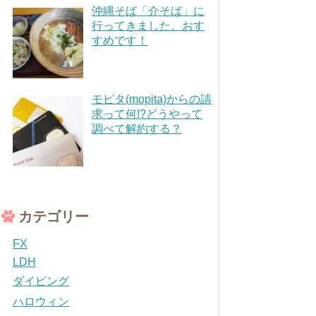
沖縄そば「介そば」に
行ってきました。おす
すめです！
モピタ(mopita)からの請
求って何!?どうやって
調べて解約する？
カテゴリー
FX
LDH
ダイビング
ハロウィン