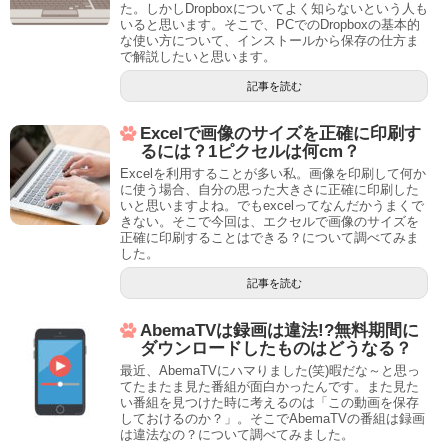
た。しかしDropboxについてよく知らないという人も
いると思います。そこで、PCでのDropboxの基本的
な使い方について、インストールから保存の仕方ま
で解説したいと思います。
記事を読む
Excelで画像のサイズを正確に印刷す
るには？1ピクセルは何cm？
Excelを利用することが多い私。画像を印刷して何か
に使う場合、自分の思った大きさに正確に印刷した
いと思いますよね。でもexcelってなんだかうまくで
きない。そこで今回は、エクセルで画像のサイズを
正確に印刷することはできる？について調べてみま
した。
記事を読む
AbemaTVは録画は違法!?無料期間に
ダウンロードしたものはどうなる？
最近、AbemaTVにハマりました(笑)暇だな～と思っ
てたまたま見た番組が面白かったんです。また見た
い番組を見つけた時に考えるのは「この動画を保存
しておけるのか？」。そこでAbemaTVの番組は録画
は違法なの？について調べてみました。