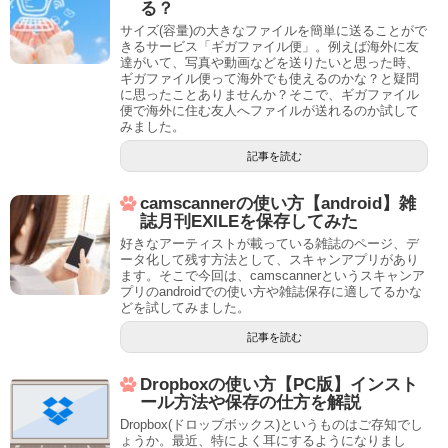
る？
サイズ(容量)の大きなファイルを簡単に送ることがで
きるサービス「ギガファイル便」。例えば海外に友
達がいて、写真や動画などを送りたいと思った時、
ギガファイル便って海外でも使えるのかな？と疑問
に思ったことありませんか？そこで、ギガファイル
便で海外に住む友人へファイルが送れるのか試して
みました。
記事を読む
camscannerの使い方【android】雑
誌月刊EXILEを保存してみた
好きなアーティストが載っている雑誌のページ、デ
ータ化して残す方法として、スキャンアプリがあり
ます。そこで今回は、camscannerというスキャンア
プリのandroidでの使い方や雑誌保存に適してるかな
どを試してみました。
記事を読む
Dropboxの使い方【PC版】インスト
ール方法や保存の仕方を解説
Dropbox(ドロップボックス)というものはご存知でし
ょうか。最近、特によく耳にするようになりまし