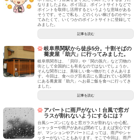
なりましたよね。ポイ活は、ポイントサイトなどで
ポイントを取得し活用するというような意味がある
そうです。そこで私も、どのくらい稼げるのかやっ
てみたくて、いくつかのポイントサイトに登録して
みました。
記事を読む
岐阜県関駅から徒歩5分。十割そばの
蕎麦屋「助六」に行ってみました。
岐阜県関市は、「貝印」や「関の孫六」など刃物の
街として全国的にも有名なのではないでしょうか。
そんな関市には、美味しい食べ物がたくさんありま
す。今回は、食べログ百名店にも選ばれている関市
にある蕎麦屋「助六」へお昼ご飯を食べに行ってき
ました。
記事を読む
アパートに雨戸がない！台風で窓ガ
ラスが割れないようにするには？
台風シーズンになると窓ガラスが割れないか心配。
シャッターや雨戸があれば閉めてしまえば安心です
が、マンションやアパートによっては、雨戸やシャ
ッターがないこともあります。そこで今回は、雨戸