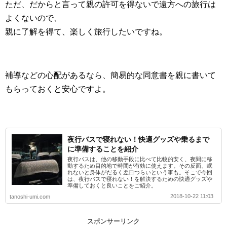
ただ、だからと言って親の許可を得ないで遠方への旅行は
よくないので、
親に了解を得て、楽しく旅行したいですね。
補導などの心配があるなら、簡易的な同意書を親に書いて
もらっておくと安心ですよ。
夜行バスで寝れない！快適グッズや乗るまで
に準備することを紹介
夜行バスは、他の移動手段に比べて比較的安く、夜間に移
動するため目的地で時間が有効に使えます。その反面、眠
れないと身体がだるく翌日つらいという事も。そこで今回
は、夜行バスで寝れない！を解決するための快適グッズや
準備しておくと良いことをご紹介。
2018-10-22 11:03
tanoshi-umi.com
スポンサーリンク