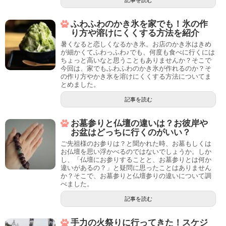
記事を読む
ふわふわのかき氷を家でも！氷の作
り方や溶けにくくする方法を紹介
暑くなると恋しくなるかき氷。お店のかき氷はきめ
が細かくてふわっふわ♪でも、何度も食べに行くには
ちょっと高いなと思うこともありませんか？そこで
今回は、家でもふわふわのかき氷が作れるのか？そ
の作り方やかき氷を溶けにくくする方法についてま
とめました。
記事を読む
お墓参りと仏壇の違いは？お彼岸や
お盆はどっちに行くのがいい？
ご先祖様のお参りは？と聞かれた時、お墓もしくは
お仏壇を思い浮かべるのではないでしょうか。しか
し、「仏壇にお参りすることと、お墓参りとは何か
違いがあるの？」と疑問に思ったことはありません
か？そこで、お墓参りと仏壇参りの違いについて調
べました。
記事を読む
手力の火祭りに行ってきた！スケジ