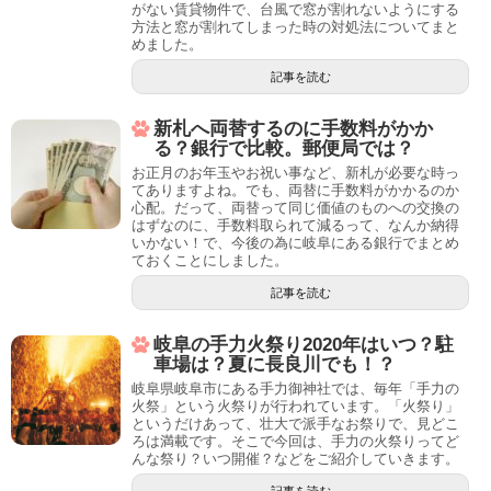
がない賃貸物件で、台風で窓が割れないようにする
方法と窓が割れてしまった時の対処法についてまと
めました。
記事を読む
新札へ両替するのに手数料がかか
る？銀行で比較。郵便局では？
お正月のお年玉やお祝い事など、新札が必要な時っ
てありますよね。でも、両替に手数料がかかるのか
心配。だって、両替って同じ価値のものへの交換の
はずなのに、手数料取られて減るって、なんか納得
いかない！で、今後の為に岐阜にある銀行でまとめ
ておくことにしました。
記事を読む
岐阜の手力火祭り2020年はいつ？駐
車場は？夏に長良川でも！？
岐阜県岐阜市にある手力御神社では、毎年「手力の
火祭」という火祭りが行われています。「火祭り」
というだけあって、壮大で派手なお祭りで、見どこ
ろは満載です。そこで今回は、手力の火祭りってど
んな祭り？いつ開催？などをご紹介していきます。