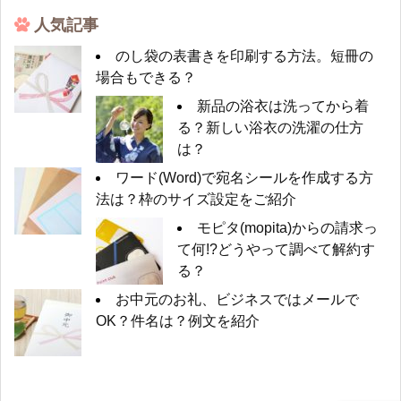
人気記事
のし袋の表書きを印刷する方法。短冊の
場合もできる？
新品の浴衣は洗ってから着
る？新しい浴衣の洗濯の仕方
は？
ワード(Word)で宛名シールを作成する方
法は？枠のサイズ設定をご紹介
モピタ(mopita)からの請求っ
て何!?どうやって調べて解約す
る？
お中元のお礼、ビジネスではメールで
OK？件名は？例文を紹介