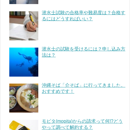
潜水士試験の合格率や難易度は？合格す
るにはどうすればいい？
潜水士の試験を受けるには？申し込み方
法は？
沖縄そば「介そば」に行ってきました。
おすすめです！
モピタ(mopita)からの請求って何!?どう
やって調べて解約する？