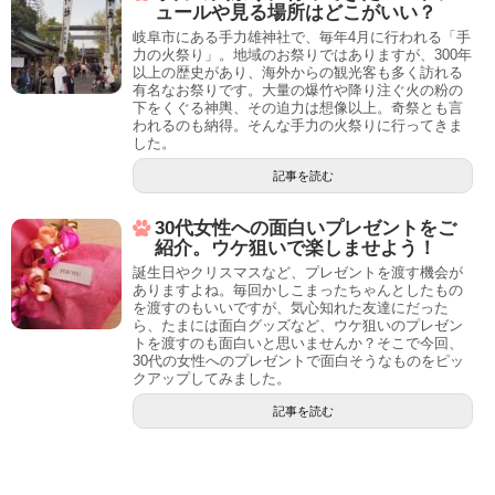
ュールや見る場所はどこがいい？
岐阜市にある手力雄神社で、毎年4月に行われる「手
力の火祭り」。地域のお祭りではありますが、300年
以上の歴史があり、海外からの観光客も多く訪れる
有名なお祭りです。大量の爆竹や降り注ぐ火の粉の
下をくぐる神輿、その迫力は想像以上。奇祭とも言
われるのも納得。そんな手力の火祭りに行ってきま
した。
記事を読む
30代女性への面白いプレゼントをご
紹介。ウケ狙いで楽しませよう！
誕生日やクリスマスなど、プレゼントを渡す機会が
ありますよね。毎回かしこまったちゃんとしたもの
を渡すのもいいですが、気心知れた友達にだった
ら、たまには面白グッズなど、ウケ狙いのプレゼン
トを渡すのも面白いと思いませんか？そこで今回、
30代の女性へのプレゼントで面白そうなものをピッ
クアップしてみました。
記事を読む