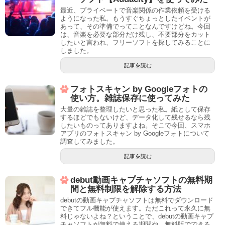
最近、プライベートで音楽関係の作業依頼を受ける
ようになった私。もうすぐちょっとしたイベントが
あって、その準備でってことなんですけどね。今回
は、音楽を必要な部分だけ残し、不要部分をカット
したいと言われ、フリーソフトを探してみることに
しました。
記事を読む
フォトスキャン by Googleフォトの
使い方。雑誌保存に使ってみた
大量の雑誌を整理したいと思った私。紙として保存
するほどでもないけど、データ化して残せるなら残
したいものってありますよね。そこで今回、スマホ
アプリのフォトスキャン by Googleフォトについて
調査してみました。
記事を読む
debut動画キャプチャソフトの無料期
間と無料制限を解除する方法
debutの動画キャプチャソフトは無料でダウンロード
できてフル機能が使えます。ただこれって永久に無
料じゃないよね？ということで、debutの動画キャプ
チャソフトが無料で使える期間や、無料版でできる