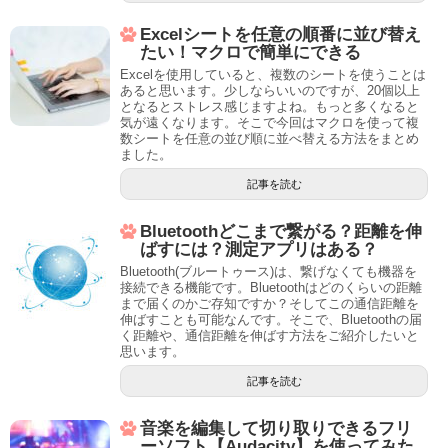
Excelシートを任意の順番に並び替え
たい！マクロで簡単にできる
Excelを使用していると、複数のシートを使うことは
あると思います。少しならいいのですが、20個以上
となるとストレス感じますよね。もっと多くなると
気が遠くなります。そこで今回はマクロを使って複
数シートを任意の並び順に並べ替える方法をまとめ
ました。
記事を読む
Bluetoothどこまで繋がる？距離を伸
ばすには？測定アプリはある？
Bluetooth(ブルートゥース)は、繋げなくても機器を
接続できる機能です。Bluetoothはどのくらいの距離
まで届くのかご存知ですか？そしてこの通信距離を
伸ばすことも可能なんです。そこで、Bluetoothの届
く距離や、通信距離を伸ばす方法をご紹介したいと
思います。
記事を読む
音楽を編集して切り取りできるフリ
ーソフト【Audacity】を使ってみた