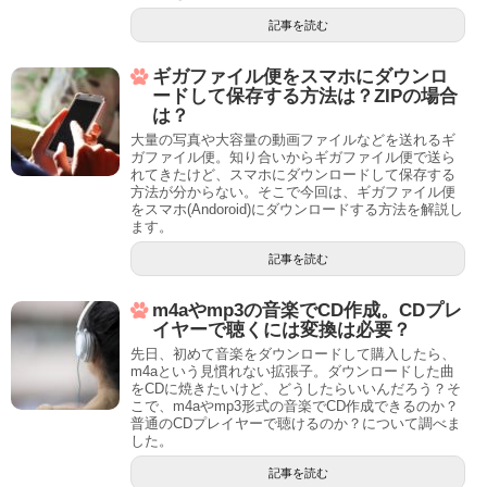
記事を読む
ギガファイル便をスマホにダウンロ
ードして保存する方法は？ZIPの場合
は？
大量の写真や大容量の動画ファイルなどを送れるギ
ガファイル便。知り合いからギガファイル便で送ら
れてきたけど、スマホにダウンロードして保存する
方法が分からない。そこで今回は、ギガファイル便
をスマホ(Andoroid)にダウンロードする方法を解説し
ます。
記事を読む
m4aやmp3の音楽でCD作成。CDプレ
イヤーで聴くには変換は必要？
先日、初めて音楽をダウンロードして購入したら、
m4aという見慣れない拡張子。ダウンロードした曲
をCDに焼きたいけど、どうしたらいいんだろう？そ
こで、m4aやmp3形式の音楽でCD作成できるのか？
普通のCDプレイヤーで聴けるのか？について調べま
した。
記事を読む