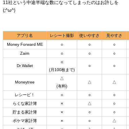
11社という中途半端な数になってしまったのはお許しを
(;^ω^)
アプリ名
レシート撮影
使いやすさ
見やすさ
Money Forward ME
○
○
○
Zaim
○
○
○
○
Dr.Wallet
○
○
(月100枚まで)
△
Moneytree
△
△
(有料)
レシーピ！
○
○
○
らくな家計簿
×
△
○
貯まる家計簿
×
○
○
ポケマ家計簿
×
○
△