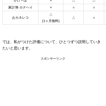
かけ～ぼ
×
△
△
家計簿-カナヘイ
×
○
○
△
おカネレコ
△
○
(1ヶ月無料)
では、私がつけた評価について、ひとつずつ説明していき
たいと思います。
スポンサーリンク