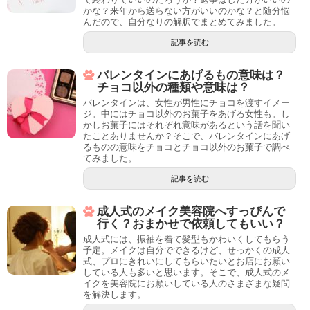
かな？来年から送らない方がいいのかな？と随分悩
んだので、自分なりの解釈でまとめてみました。
記事を読む
バレンタインにあげるもの意味は？
チョコ以外の種類や意味は？
バレンタインは、女性が男性にチョコを渡すイメー
ジ。中にはチョコ以外のお菓子をあげる女性も。し
かしお菓子にはそれぞれ意味があるという話を聞い
たことありませんか？そこで、バレンタインにあげ
るものの意味をチョコとチョコ以外のお菓子で調べ
てみました。
記事を読む
成人式のメイク美容院へすっぴんで
行く？おまかせで依頼してもいい？
成人式には、振袖を着て髪型もかわいくしてもらう
予定。メイクは自分でできるけど、せっかくの成人
式、プロにきれいにしてもらいたいとお店にお願い
している人も多いと思います。そこで、成人式のメ
イクを美容院にお願いしている人のさまざまな疑問
を解決します。