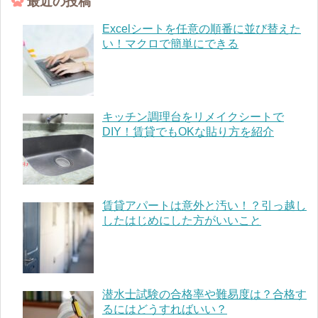
最近の投稿
Excelシートを任意の順番に並び替えた
い！マクロで簡単にできる
キッチン調理台をリメイクシートで
DIY！賃貸でもOKな貼り方を紹介
賃貸アパートは意外と汚い！？引っ越し
したはじめにした方がいいこと
潜水士試験の合格率や難易度は？合格す
るにはどうすればいい？