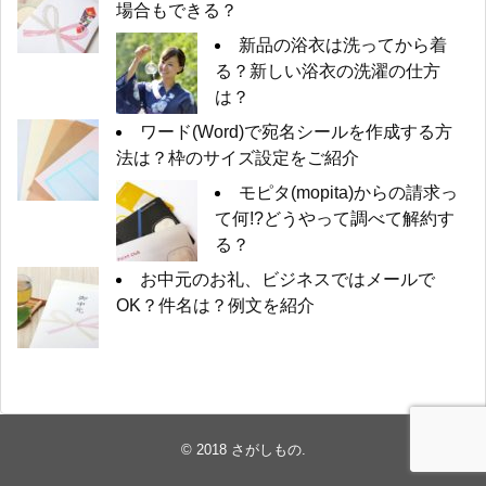
場合もできる？
新品の浴衣は洗ってから着
る？新しい浴衣の洗濯の仕方
は？
ワード(Word)で宛名シールを作成する方
法は？枠のサイズ設定をご紹介
モピタ(mopita)からの請求っ
て何!?どうやって調べて解約す
る？
お中元のお礼、ビジネスではメールで
OK？件名は？例文を紹介
© 2018
さがしもの
.