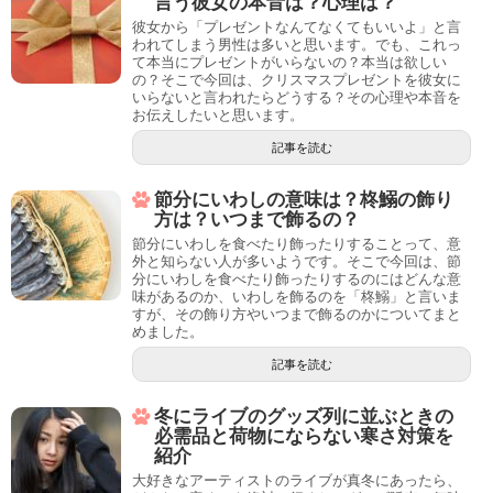
言う彼女の本音は？心理は？
彼女から「プレゼントなんてなくてもいいよ」と言
われてしまう男性は多いと思います。でも、これっ
て本当にプレゼントがいらないの？本当は欲しい
の？そこで今回は、クリスマスプレゼントを彼女に
いらないと言われたらどうする？その心理や本音を
お伝えしたいと思います。
記事を読む
節分にいわしの意味は？柊鰯の飾り
方は？いつまで飾るの？
節分にいわしを食べたり飾ったりすることって、意
外と知らない人が多いようです。そこで今回は、節
分にいわしを食べたり飾ったりするのにはどんな意
味があるのか、いわしを飾るのを「柊鰯」と言いま
すが、その飾り方やいつまで飾るのかについてまと
めました。
記事を読む
冬にライブのグッズ列に並ぶときの
必需品と荷物にならない寒さ対策を
紹介
大好きなアーティストのライブが真冬にあったら、