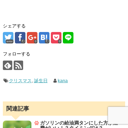
シェアする
error
0
0
フォローする
クリスマス
,
誕生日
kana
関連記事
ガソリンの給油満タンにした方が燃