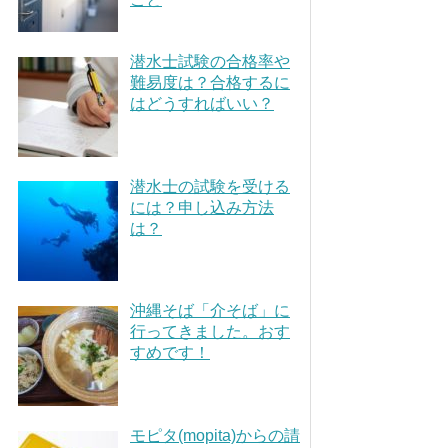
潜水士試験の合格率や
難易度は？合格するに
はどうすればいい？
潜水士の試験を受ける
には？申し込み方法
は？
沖縄そば「介そば」に
行ってきました。おす
すめです！
モピタ(mopita)からの請