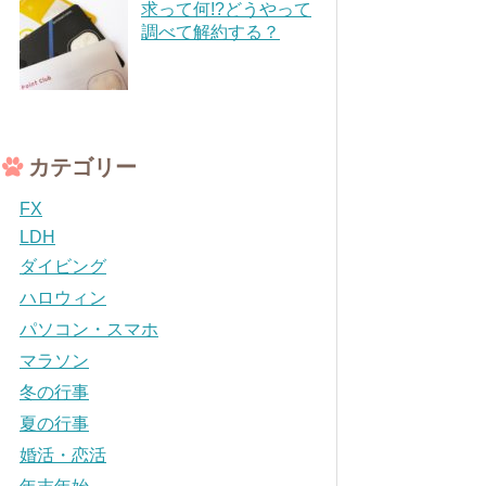
求って何!?どうやって
調べて解約する？
カテゴリー
FX
LDH
ダイビング
ハロウィン
パソコン・スマホ
マラソン
冬の行事
夏の行事
婚活・恋活