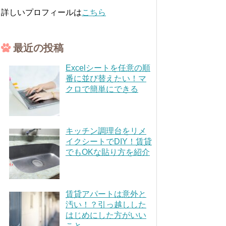
詳しいプロフィールは
こちら
最近の投稿
Excelシートを任意の順
番に並び替えたい！マ
クロで簡単にできる
キッチン調理台をリメ
イクシートでDIY！賃貸
でもOKな貼り方を紹介
賃貸アパートは意外と
汚い！？引っ越しした
はじめにした方がいい
こと